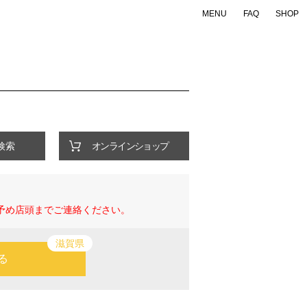
MENU
FAQ
SHOP
ONLINE SHOP
検索
Support
Company
・FAQ
・会社概要
・店舗一覧
・特定商取引法の表示
・お問い合わせ
・個人情報の取り扱いについて
検索
オンラインショップ
企業WEBサイトへ
予め店頭までご連絡ください。
滋賀県
る