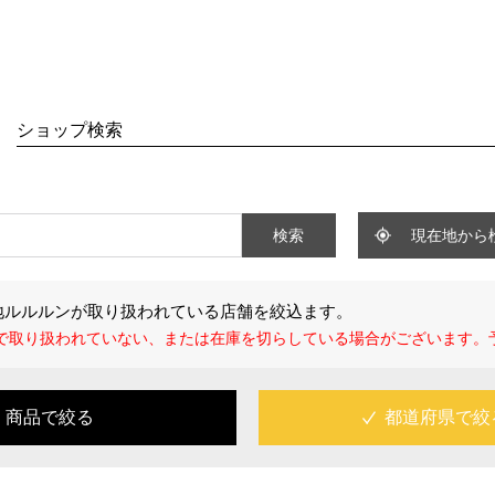
SHOP
t
About
ショップ検索
ルルン ピュア
・コンセプト
ルルン プレシャス
・フェイスマスク研究所
ルン Over45
・受賞歴
検索
現在地から
ルルン ローション
・NEWS
ルルン ワンナイト
地ルルルンが取り扱われている店舗を絞込ます。
ルルン オーガニック
で取り扱われていない、または在庫を切らしている場合がございます。
ルルン ONE
するルルルン
ルルン クレンジング
商品で絞る
都道府県で絞
ルルン クレンジング（アロマ）