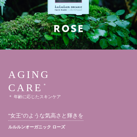
AGING
CARE
＊
＊ 年齢に応じたスキンケア
“女王”のような気高さと輝きを
ルルルンオーガニック ローズ