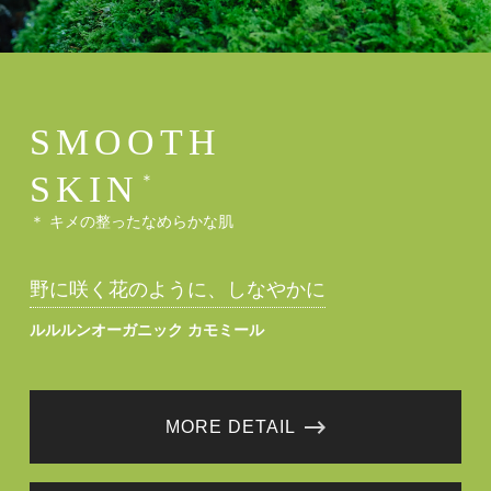
SMOOTH
SKIN
＊
＊ キメの整ったなめらかな肌
野に咲く花のように、しなやかに
ルルルンオーガニック カモミール
MORE DETAIL