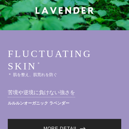
FLUCTUATING
SKIN
＊
＊ 肌を整え、肌荒れを防ぐ
苦境や逆境に負けない強さを
ルルルンオーガニック ラベンダー
MORE DETAIL