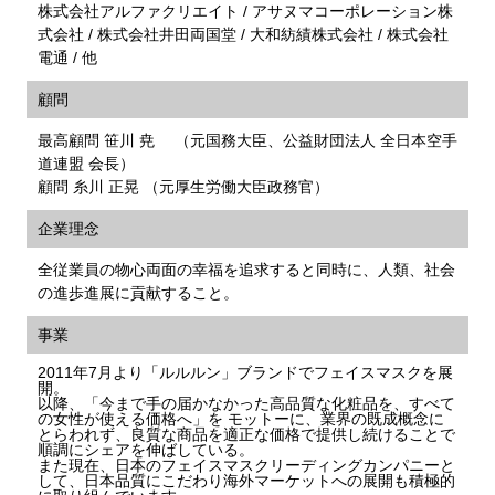
株式会社アルファクリエイト / アサヌマコーポレーション株
式会社 / 株式会社井田両国堂 / 大和紡績株式会社 / 株式会社
電通 / 他
顧問
最高顧問 笹川 尭 （元国務大臣、公益財団法人 全日本空手
道連盟 会長）
顧問 糸川 正晃 （元厚生労働大臣政務官）
企業理念
全従業員の物心両面の幸福を追求すると同時に、人類、社会
の進歩進展に貢献すること。
事業
2011年7月より「ルルルン」ブランドでフェイスマスクを展
開。
以降、「今まで手の届かなかった高品質な化粧品を、すべて
の女性が使える価格へ」を モットーに、業界の既成概念に
とらわれず、良質な商品を適正な価格で提供し続けることで
順調にシェアを伸ばしている。
また現在、日本のフェイスマスクリーディングカンパニーと
して、日本品質にこだわり海外マーケットへの展開も積極的