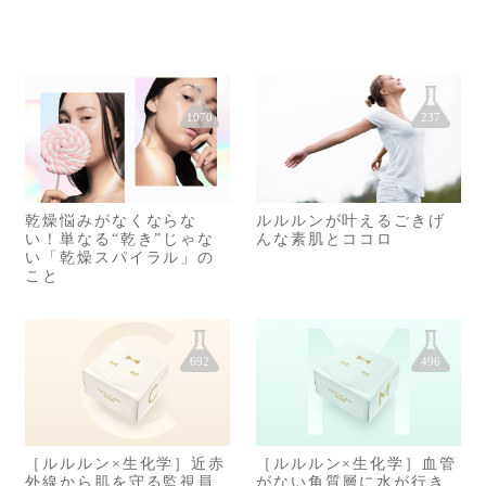
1070
237
乾燥悩みがなくならな
ルルルンが叶えるごきげ
い！単なる“乾き”じゃな
んな素肌とココロ
い「乾燥スパイラル」の
こと
692
496
［ルルルン×生化学］近赤
［ルルルン×生化学］血管
外線から肌を守る監視員
がない角質層に水が行き