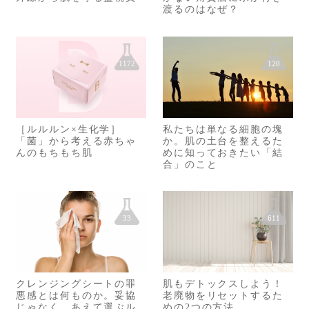
渡るのはなぜ？
1172
120
［ルルルン×生化学］
私たちは単なる細胞の塊
「菌」から考える赤ちゃ
か。肌の土台を整えるた
んのもちもち肌
めに知っておきたい「結
合」のこと
33
611
クレンジングシートの罪
肌もデトックスしよう！
悪感とは何ものか。妥協
老廃物をリセットするた
じゃなく、あえて選ぶル
めの2つの方法