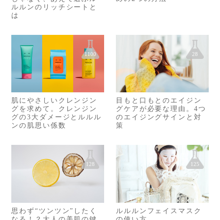
ルルンのリッチシートと
は
1100
28
肌にやさしいクレンジン
目もと口もとのエイジン
グを求めて。クレンジン
グケアが必要な理由。4つ
グの3大ダメージとルルル
のエイジングサインと対
ンの肌思い係数
策
128
125
思わず“ツンツン”したく
ルルルンフェイスマスク
なる！？大人の美肌の鍵
の使い方