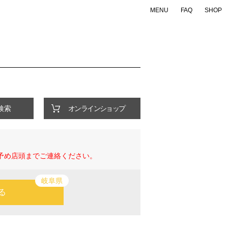
MENU
FAQ
SHOP
ONLINE SHOP
検索
Support
Company
・FAQ
・会社概要
・店舗一覧
・特定商取引法の表示
・お問い合わせ
・個人情報の取り扱いについて
検索
オンラインショップ
企業WEBサイトへ
予め店頭までご連絡ください。
岐阜県
る