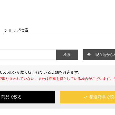
SHOP
t
About
ショップ検索
ルルン ピュア
・コンセプト
ルルン プレシャス
・フェイスマスク研究所
ルン Over45
・受賞歴
検索
現在地から
ルルン ローション
・NEWS
ルルン ワンナイト
地ルルルンが取り扱われている店舗を絞込ます。
ルルン オーガニック
で取り扱われていない、または在庫を切らしている場合がございます。
ルルン ONE
するルルルン
ルルン クレンジング
商品で絞る
都道府県で絞
ルルン クレンジング（アロマ）