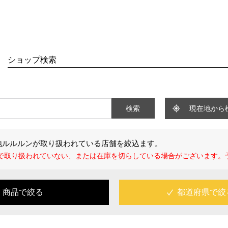
SHOP
t
About
ショップ検索
ルルン ピュア
・コンセプト
ルルン プレシャス
・フェイスマスク研究所
ルン Over45
・受賞歴
検索
現在地から
ルルン ローション
・NEWS
ルルン ワンナイト
地ルルルンが取り扱われている店舗を絞込ます。
ルルン オーガニック
で取り扱われていない、または在庫を切らしている場合がございます。
ルルン ONE
するルルルン
ルルン クレンジング
商品で絞る
都道府県で絞
ルルン クレンジング（アロマ）