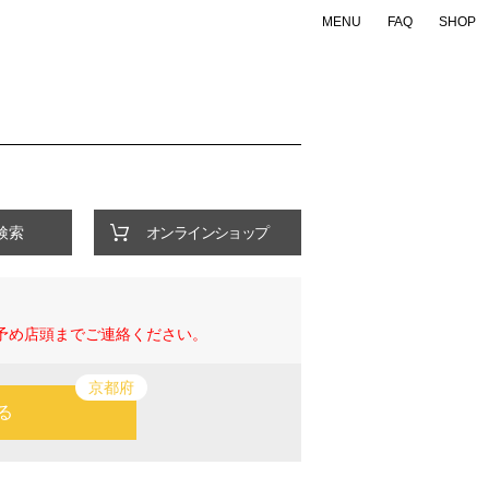
MENU
FAQ
SHOP
ONLINE SHOP
検索
Support
Company
・FAQ
・会社概要
・店舗一覧
・特定商取引法の表示
・お問い合わせ
・個人情報の取り扱いについて
検索
オンラインショップ
企業WEBサイトへ
予め店頭までご連絡ください。
京都府
る