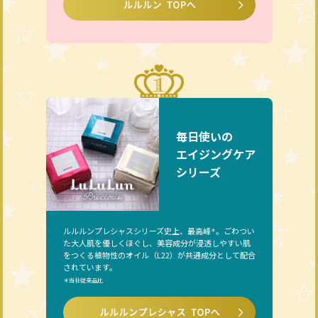
毎日使いの
エイジングケア
シリーズ
ルルルンプレシャスシリーズ史上、最高峰
。ごわつい
＊
た大人肌を優しくほぐし、美容成分が浸透しやすい肌
をつくる植物性のオイル（L22）が共通成分として配合
されています。
＊当社従来品比