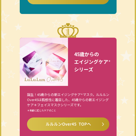
45歳からの
エイジングケア
＊
シリーズ
誕生！45歳からの新エイジングケア
マスク。ルルルン
＊
Over45は肌感性に着目した、45歳からの新エイジング
ケア＊フェイスマスクシリーズです。
＊年齢に応じたケアのこと