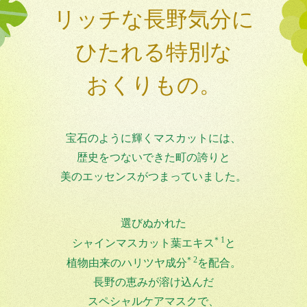
リッチな長野気分に
ひたれる
特別な
おくりもの。
宝石のように輝くマスカットには、
歴史をつないできた町の誇りと
美のエッセンスがつまっていました。
選びぬかれた
＊1
シャインマスカット葉エキス
と
＊2
植物由来のハリツヤ成分
を配合。
長野の恵みが溶け込んだ
スペシャルケアマスクで、