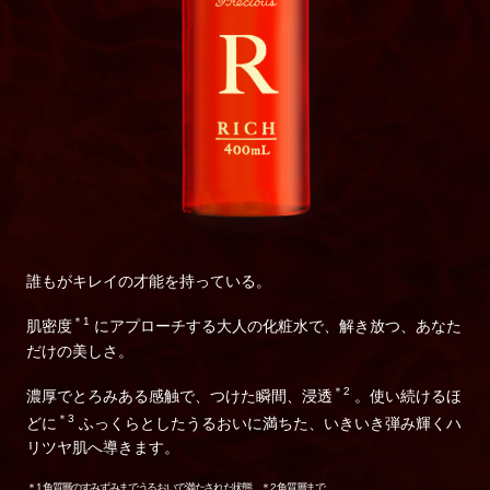
誰もがキレイの才能を持っている。
＊1
肌密度
にアプローチする大人の化粧水で、
解き放つ、あなた
だけの美しさ。
＊2
濃厚でとろみある感触で、つけた瞬間、浸透
。
使い続けるほ
＊3
どに
ふっくらとしたうるおいに満ちた、
いきいき弾み輝くハ
リツヤ肌へ導きます。
＊1 角質層のすみずみまでうるおいで満たされた状態 ＊2 角質層まで