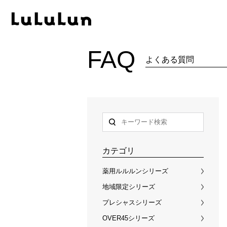
Produc
FAQ
よくある質問
・ル
・ル
・ルル
・ル
・ル
・ル
カテゴリ
・ル
薬用ルルルンシリーズ
・旅
地域限定シリーズ
・ル
プレシャスシリーズ
・ル
OVER45シリーズ