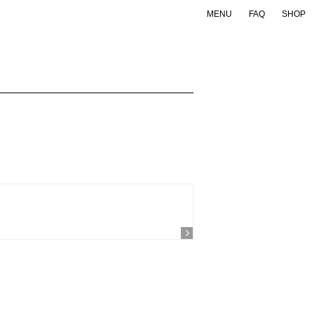
MENU
FAQ
SHOP
ONLINE SHOP
検索
Support
Company
・FAQ
・会社概要
・店舗一覧
・特定商取引法の表示
・お問い合わせ
・個人情報の取り扱いについて
企業WEBサイトへ
。