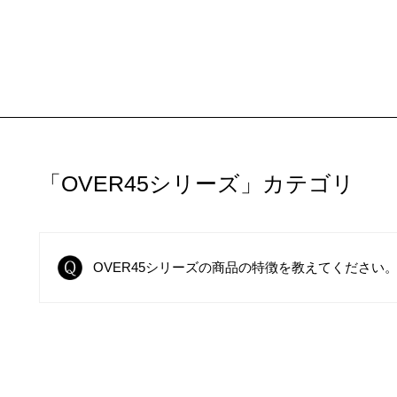
SHOP
t
About
ルルン ピュア
・コンセプト
ルルン プレシャス
・フェイスマスク研究所
ルン Over45
・受賞歴
「OVER45シリーズ」カテゴリ
ルルン ローション
・NEWS
ルルン ワンナイト
ルルン オーガニック
OVER45シリーズの商品の特徴を教えてください
ルルン ONE
するルルルン
ルルン クレンジング
ルルン クレンジング（アロマ）